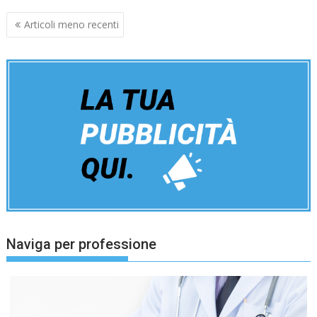
Navigazione
Articoli meno recenti
articoli
Naviga per professione