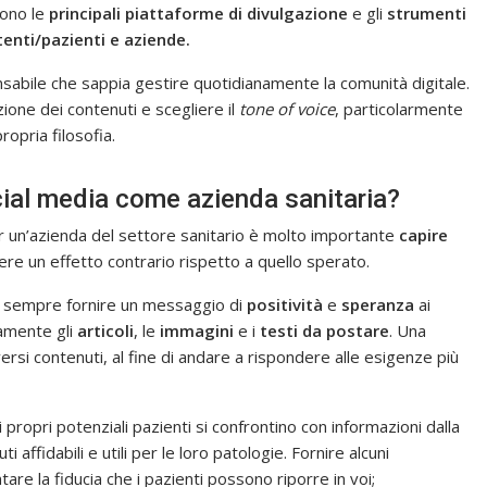
sono le
principali piattaforme di divulgazione
e gli
strumenti
enti/pazienti e aziende.
bile che sappia gestire quotidianamente la comunità digitale.
one dei contenuti e scegliere il
tone of voice
, particolarmente
ropria filosofia.
cial media come azienda sanitaria?
 un’azienda del settore sanitario è molto importante
capire
avere un effetto contrario rispetto a quello sperato.
sempre fornire un messaggio di
positività
e
speranza
ai
tamente gli
articoli
, le
immagini
e i
testi da postare
. Una
rsi contenuti, al fine di andare a rispondere alle esigenze più
 propri potenziali pazienti si confrontino con informazioni dalla
ffidabili e utili per le loro patologie. Fornire alcuni
tare la fiducia che i pazienti possono riporre in voi;