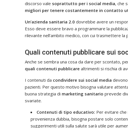
discorso vale
soprattutto per i social media
, che 
migliori per tenere costantemente in contatto ut
Un’azienda sanitaria 2.0
dovrebbe avere un responsa
Esso deve essere bravo a programmare la pubblicazi
rilevante nell’ambito medico, con cui trasmettere la p
Quali contenuti pubblicare sui so
Anche se sembra una cosa da dare per scontato, per
quali contenuti pubblicare
altrimenti si rischia di 
I contenuti da
condividere sui social media
devono 
pazienti. Per questo motivo bisogna valutare atten
buona strategia di
marketing sanitario
prevede dive
svariate.
Contenuti di tipo educativo:
Per evitare che i
provenienza dubbia, bisogna postare solo contenuti a
suggerimenti utili sulla salute sarà utile per aumen