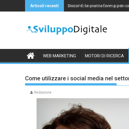
Skip
Discord: la piattaforma per c
Articoli recenti
to
content
WEB MARKETING
MOTORI DI RICERCA
Come utilizzare i social media nel setto
Redazione