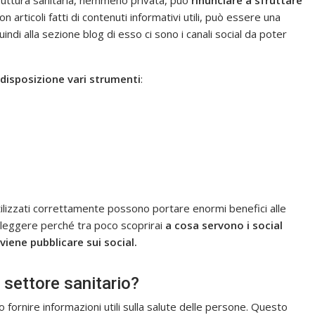
uttura sanitaria, nemmeno privata, può
rinunciare a sfruttare
con articoli fatti di contenuti informativi utili, può essere una
uindi alla sezione blog di esso ci sono i canali social da poter
 disposizione vari strumenti
:
tilizzati correttamente possono portare enormi benefici alle
 leggere perché tra poco scoprirai
a cosa servono i social
viene pubblicare sui social.
 settore sanitario?
fornire informazioni utili sulla salute delle persone. Questo