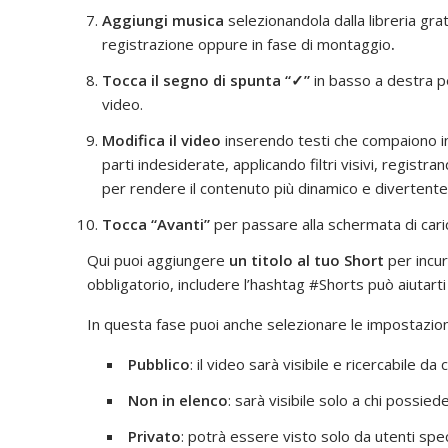
Aggiungi musica
selezionandola dalla libreria gr
registrazione oppure in fase di montaggio
.
Tocca il segno di spunta “
✓
”
in basso a destra p
video.
Modifica il video
inserendo testi che compaiono in 
parti indesiderate, applicando filtri visivi, regis
per rendere il contenuto più dinamico e divertente
Tocca “Avanti”
per passare alla schermata di car
Qui puoi aggiungere
un titolo al tuo Short
per incuri
obbligatorio, includere l’hashtag #Shorts può aiutarti 
In questa fase puoi anche selezionare le impostazioni d
Pubblico
: il video sarà visibile e ricercabile 
Non in elenco
: sarà visibile solo a chi possiede 
Privato
: potrà essere visto solo da utenti speci