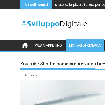
Skip
Discord: la piattaforma per c
Articoli recenti
to
content
WEB MARKETING
MOTORI DI RICERCA
YouTube Shorts: come creare video bre
Redazione