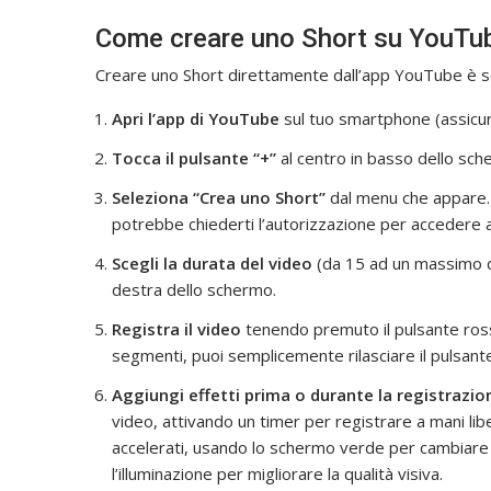
Come creare uno Short su YouTu
Creare uno Short direttamente dall’app YouTube è sem
Apri l’app di YouTube
sul tuo smartphone (assicura
Tocca il pulsante “+”
al centro in basso dello sch
Seleziona “Crea uno Short”
dal menu che appare. 
potrebbe chiederti l’autorizzazione per accedere 
Scegli la durata del video
(da 15 ad un massimo di
destra dello schermo.
Registra il video
tenendo premuto il pulsante rosso 
segmenti, puoi semplicemente rilasciare il pulsant
Aggiungi effetti prima o durante la registrazio
video, attivando un timer per registrare a mani libe
accelerati, usando lo schermo verde per cambiare l
l’illuminazione per migliorare la qualità visiva.