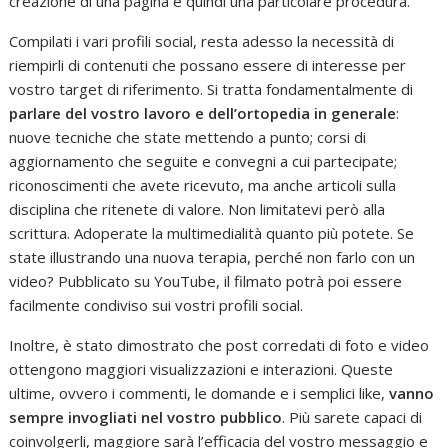
creazione di una pagina e quindi una particolare procedura.
Compilati i vari profili social, resta adesso la necessità di
riempirli di contenuti che possano essere di interesse per
vostro target di riferimento. Si tratta fondamentalmente di
parlare del vostro lavoro e dell’ortopedia in generale
:
nuove tecniche che state mettendo a punto; corsi di
aggiornamento che seguite e convegni a cui partecipate;
riconoscimenti che avete ricevuto, ma anche articoli sulla
disciplina che ritenete di valore. Non limitatevi però alla
scrittura. Adoperate la multimedialità quanto più potete. Se
state illustrando una nuova terapia, perché non farlo con un
video? Pubblicato su YouTube, il filmato potrà poi essere
facilmente condiviso sui vostri profili social.
Inoltre, è stato dimostrato che post corredati di foto e video
ottengono maggiori visualizzazioni e interazioni. Queste
ultime, ovvero i commenti, le domande e i semplici like,
vanno
sempre invogliati nel vostro pubblico
. Più sarete capaci di
coinvolgerli, maggiore sarà l’efficacia del vostro messaggio e