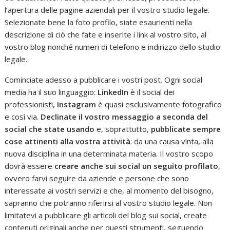
l’apertura delle pagine aziendali per il vostro studio legale.
Selezionate bene la foto profilo, siate esaurienti nella
descrizione di ciò che fate e inserite i link al vostro sito, al
vostro blog nonché numeri di telefono e indirizzo dello studio
legale.
Cominciate adesso a pubblicare i vostri post. Ogni social
media ha il suo linguaggio:
LinkedIn
è il social dei
professionisti,
Instagram
è quasi esclusivamente fotografico
e così via.
Declinate il vostro messaggio a seconda del
social che state usando
e, soprattutto,
pubblicate sempre
cose attinenti alla vostra attività
: da una causa vinta, alla
nuova disciplina in una determinata materia. Il vostro scopo
dovrà essere
creare anche sui social un seguito profilato
,
ovvero farvi seguire da aziende e persone che sono
interessate ai vostri servizi e che, al momento del bisogno,
sapranno che potranno riferirsi al vostro studio legale. Non
limitatevi a pubblicare gli articoli del blog sui social, create
contenuti originali anche per questi strumenti, seguendo