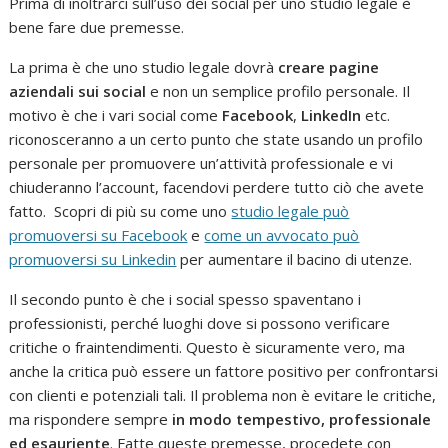
Prima di inoltrarci sull’uso dei social per uno studio legale è
bene fare due premesse.
La prima è che uno studio legale dovrà
creare pagine
aziendali sui social
e non un semplice profilo personale. Il
motivo è che i vari social come
Facebook
,
LinkedIn
etc.
riconosceranno a un certo punto che state usando un profilo
personale per promuovere un’attività professionale e vi
chiuderanno l’account, facendovi perdere tutto ciò che avete
fatto. Scopri di più su come uno
studio legale può
promuoversi su Facebook
e
come un avvocato può
promuoversi su Linkedin
per aumentare il bacino di utenze.
Il secondo punto è che i social spesso spaventano i
professionisti, perché luoghi dove si possono verificare
critiche o fraintendimenti. Questo è sicuramente vero, ma
anche la critica può essere un fattore positivo per confrontarsi
con clienti e potenziali tali. Il problema non è evitare le critiche,
ma rispondere sempre
in modo tempestivo, professionale
ed esauriente
. Fatte queste premesse, procedete con