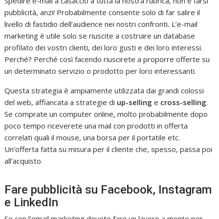
Spedire e-mail a casaccio a tutta la nostra rubrica, non è farsi
pubblicità, anzi! Probabilmente consente solo di far salire il
livello di fastidio dell’audience nei nostri confronti
.
L’e-mail
marketing è utile solo se riuscite a costruire un database
profilato dei vostri clienti, dei loro gusti e dei loro interessi.
Perché? Perché così facendo riuscirete a proporre offerte su
un determinato servizio o prodotto per loro interessanti.
Questa strategia è ampiamente utilizzata dai grandi colossi
del web, affiancata a strategie di
up-selling
e
cross-selling
.
Se comprate un computer online, molto probabilmente dopo
poco tempo riceverete una mail con prodotti in offerta
correlati quali il mouse, una borsa per il portatile etc.
Un’offerta fatta su misura per il cliente che, spesso, passa poi
all’acquisto.
Fare pubblicità su Facebook, Instagram
e LinkedIn
Se con l’email marketing dovete fare un lavoro a monte per