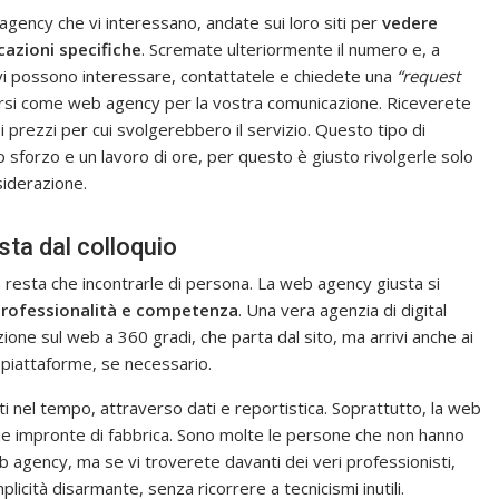
agency che vi interessano, andate sui loro siti per
vedere
cazioni specifiche
. Scremate ulteriormente il numero e, a
e vi possono interessare, contattatele e chiedete una
“request
porsi come web agency per la vostra comunicazione. Riceverete
 i prezzi per cui svolgerebbero il servizio. Questo tipo di
sforzo e un lavoro di ore, per questo è giusto rivolgerle solo
siderazione.
ta dal colloquio
resta che incontrarle di persona. La web agency giusta si
rofessionalità e competenza
. Una vera agenzia di digital
one sul web a 360 gradi, che parta dal sito, ma arrivi anche ai
i piattaforme, se necessario.
ti nel tempo, attraverso dati e reportistica. Soprattutto, la web
sue impronte di fabbrica. Sono molte le persone che non hanno
eb agency, ma se vi troverete davanti dei veri professionisti,
icità disarmante, senza ricorrere a tecnicismi inutili.