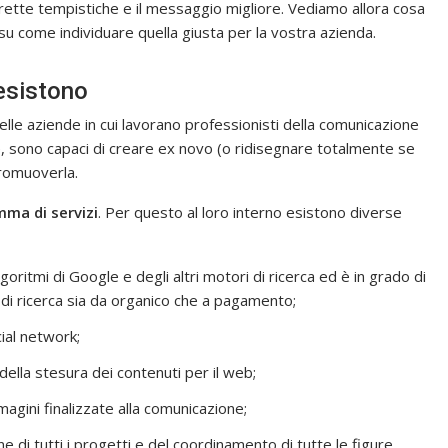
rrette tempistiche e il messaggio migliore. Vediamo allora cosa
 su come individuare quella giusta per la vostra azienda.
 esistono
lle aziende in cui lavorano professionisti della comunicazione
e, sono capaci di creare ex novo (o ridisegnare totalmente se
promuoverla.
ma di servizi
. Per questo al loro interno esistono diverse
lgoritmi di Google e degli altri motori di ricerca ed è in grado di
ti di ricerca sia da organico che a pagamento;
cial network;
della stesura dei contenuti per il web;
magini finalizzate alla comunicazione;
ne di tutti i progetti e del coordinamento di tutte le figure