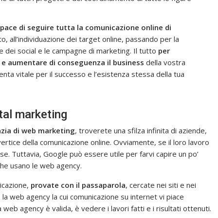
pace di seguire tutta la comunicazione online di
ito, all’individuazione dei target online, passando per la
e dei social e le campagne di marketing. Il tutto
per
li e aumentare di conseguenza il business
della vostra
venta vitale per il successo e l’esistenza stessa della tua
ital marketing
zia di web marketing
, troverete una sfilza infinita di aziende,
ertice della comunicazione online. Ovviamente, se il loro lavoro
 Tuttavia, Google può essere utile per farvi capire un po’
, che usano le web agency.
nicazione,
provate con il passaparola
, cercate nei siti e nei
è la web agency la cui comunicazione su internet vi piace
eb agency è valida, è vedere i lavori fatti e i risultati ottenuti.