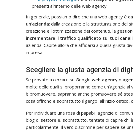
presenti all’interno delle web agency.
In generale, possiamo dire che una web agency è
ca
un’azienda
: dalla creazione e la strutturazione del s
creazione e l’ottimizzazione dei contenuti, la gestion
incrementare il traffico qualificato sui tuoi cana
azienda. Capite allora che affidarsi a quella giusta di
impresa.
Scegliere la giusta agenzia di dig
Se provate a cercare su Google
web agency
o
agen
molte delle quali si proporranno come un’agenzia al v
è promuovere, sapranno anche promuovere sé stesse.
cosa offrono e soprattutto il gergo, all’inizio ostico
Per individuare una rosa di papabili agenzie di comu
blog di settore e, soprattutto, tentate di capire chi 
particolarmente. Il vero discrimine per sapere se una w