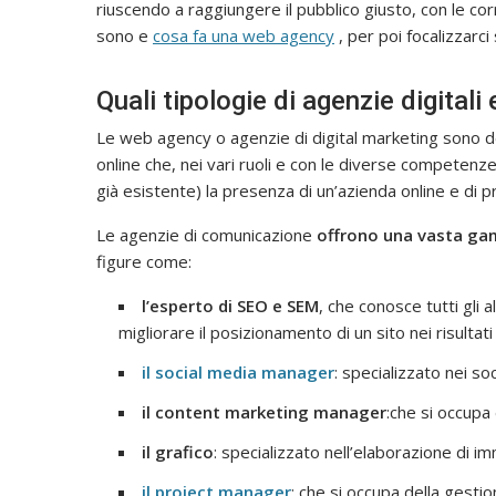
riuscendo a raggiungere il pubblico giusto, con le co
sono e
cosa fa una web agency
, per poi focalizzarci
Quali tipologie di agenzie digitali
Le web agency o agenzie di digital marketing sono de
online che, nei vari ruoli e con le diverse competenz
già esistente) la presenza di un’azienda online e di 
Le agenzie di comunicazione
offrono una vasta gam
figure come:
l’esperto di SEO e SEM
, che conosce tutti gli a
migliorare il posizionamento di un sito nei risulta
il social media manager
: specializzato nei so
il content marketing manager
:che si occupa 
il grafico
: specializzato nell’elaborazione di im
il project manager
: che si occupa della gestio