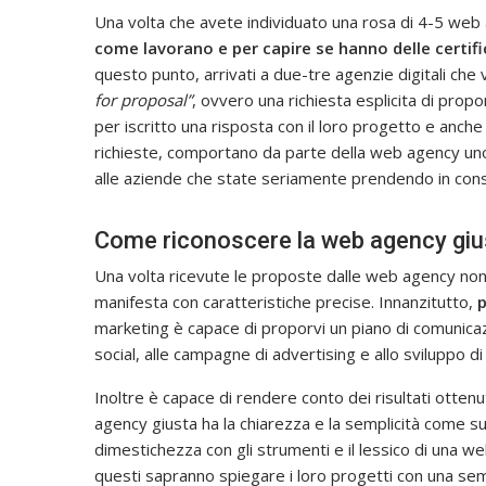
Una volta che avete individuato una rosa di 4-5 web 
come lavorano e per capire se hanno delle certifi
questo punto, arrivati a due-tre agenzie digitali ch
for proposal”
, ovvero una richiesta esplicita di pro
per iscritto una risposta con il loro progetto e anche
richieste, comportano da parte della web agency uno 
alle aziende che state seriamente prendendo in con
Come riconoscere la web agency gius
Una volta ricevute le proposte dalle web agency non 
manifesta con caratteristiche precise. Innanzitutto,
p
marketing è capace di proporvi un piano di comunicazi
social, alle campagne di advertising e allo sviluppo d
Inoltre è capace di rendere conto dei risultati ottenu
agency giusta ha la chiarezza e la semplicità come 
dimestichezza con gli strumenti e il lessico di una w
questi sapranno spiegare i loro progetti con una sempl