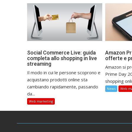
Social Commerce Live: guida
Amazon Pri
completa allo shopping in live
offerte e p
streaming
Amazon si pre
Il modo in cui le persone scoprono e
Prime Day 20
acquistano prodotti online sta
shopping onlin
cambiando rapidamente, passando
News
Web ma
da...
Web marketing