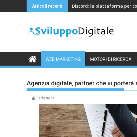
Skip
Discord: la piattaforma per c
Articoli recenti
to
content
WEB MARKETING
MOTORI DI RICERCA
Agenzia digitale, partner che vi porterà
Redazione