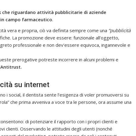
nk che riguardano attività pubblicitarie di aziende
i in campo farmaceutico
.
cità vera e propria, ciò va definita sempre come una
“pubblicità
fiche. La promozione deve essere: funzionale all’oggetto,
 segreto professionale e non dev’essere equivoca, ingannevole e
queste prerogative potreste incorrere in alcuni problemi e
’Antitrust.
cità su internet
o i social, il dentista sente l’esigenza di voler promuoversi su
aparola” che prima avveniva a voce tra le persone, ora assume una
onsentono: di potenziare il rapporto con i propri clienti e
vi clienti. Osservando le attitudini degli utenti (nonché