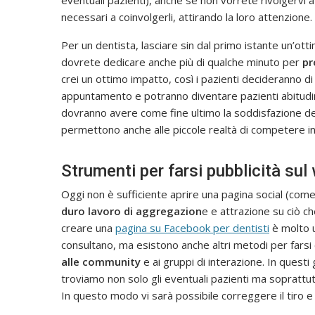
eventuali pazienti), anche se non vorrete rivolgervi a
necessari a coinvolgerli, attirando la loro attenzione.
Per un dentista, lasciare sin dal primo istante un’
dovrete dedicare anche più di qualche minuto per
pr
crei un ottimo impatto, così i pazienti decideranno di
appuntamento e potranno diventare pazienti abitudina
dovranno avere come fine ultimo la soddisfazione dei b
permettono anche alle piccole realtà di competere in
Strumenti per farsi pubblicità su
Oggi non è sufficiente aprire una pagina social (c
duro lavoro di aggregazion
e e attrazione su ciò ch
creare una
pagina su Facebook per dentisti
è molto u
consultano, ma esistono anche altri metodi per fars
alle community
e ai gruppi di interazione. In quest
troviamo non solo gli eventuali pazienti ma soprattutt
In questo modo vi sarà possibile correggere il tiro e 