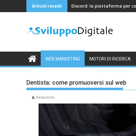
Skip
Discord: la piattaforma per c
Articoli recenti
to
content
WEB MARKETING
MOTORI DI RICERCA
Dentista: come promuoversi sul web
Redazione