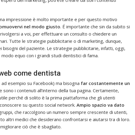
 esperti del marketing, potrete creare da soli i contenuti
ottima impressione è molto importante e per questo motivo
omuovervi nel modo giusto
. É importante che sin da subito si
 rivolgersi a voi, per effettuare un consulto o chiedere un
ri. Tutte le strategie pubblicitarie o di marketing, dunque,
isogni del paziente. Le strategie pubblicitarie, infatti, oggi,
 modo equo con i grandi studi dentistici di fama.
l web come dentista
ome ad esempio su Facebook) ma bisogna
far costantemente un
e sono i contenuti all’interno della tua pagina. Certamente,
tile perché di solito è la prima piattaforma che gli utenti
i conoscere su questo social network.
Ampio spazio va dato
i gruppi, che raccolgono un numero sempre crescente di utenti,
o altri medici che desiderano confrontarsi e aiutarsi tra di loro.
migliorare ciò che è sbagliato.