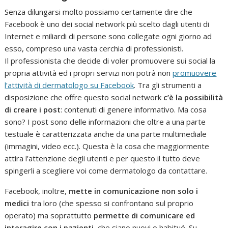
Senza dilungarsi molto possiamo certamente dire che
Facebook è uno dei social network più scelto dagli utenti di
Internet e miliardi di persone sono collegate ogni giorno ad
esso, compreso una vasta cerchia di professionisti.
Il professionista che decide di voler promuovere sui social la
propria attività ed i propri servizi non potrà non
promuovere
l’attività di dermatologo su Facebook
. Tra gli strumenti a
disposizione che offre questo social network
c’è la possibilità
di creare i post
: contenuti di genere informativo. Ma cosa
sono? I post sono delle informazioni che oltre a una parte
testuale è caratterizzata anche da una parte multimediale
(immagini, video ecc.). Questa è la cosa che maggiormente
attira l’attenzione degli utenti e per questo il tutto deve
spingerli a scegliere voi come dermatologo da contattare.
Facebook, inoltre,
mette in comunicazione non solo i
medici
tra loro (che spesso si confrontano sul proprio
operato) ma soprattutto
permette di comunicare ed
interagire con i pazienti
, che siano nuovi o habitué. Su