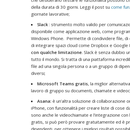
che desiderano testare le funzionalità possono ch
della durata di 30 giorni. Leggi il post su
come fun
giornate lavorative;
Slack
: strumento molto valido per comunicazion
disponibile come applicazione web, come progr
Windows Phone. Permette di condividere file, di c
di integrare spazi cloud come Dropbox e Google 
con qualche limitazione
. Slack è senza dubbio u
tutto il mondo. Si tratta di una piattaforma incred
file ad una singola persona o a un gruppo di dipende
diversi;
Microsoft Teams gratis
, la miglior alternati
lavoro di gruppo su documenti, chiamate e videoch
Asana:
è un’altra soluzione di collaborazione
iPhone, con funzionalità per creare liste di cose da
sono anche le videochiamate e l’integrazione con
gratis, si può però provare gratuitamente ed è pro
dipendenti, per ottenere i migliori risultati possibi