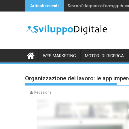
Skip
Discord: la piattaforma per c
Articoli recenti
to
content
WEB MARKETING
MOTORI DI RICERCA
Organizzazione del lavoro: le app imperdi
Redazione