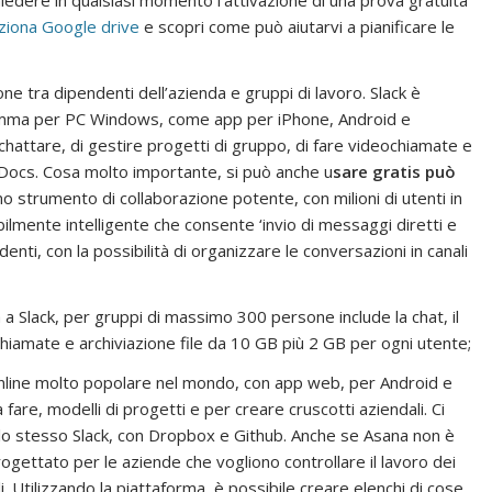
iedere in qualsiasi momento l’attivazione di una prova gratuita
ziona Google drive
e scopri come può aiutarvi a pianificare le
e tra dipendenti dell’azienda e gruppi di lavoro. Slack è
amma per PC Windows, come app per iPhone, Android e
hattare, di gestire progetti di gruppo, di fare videochiamate e
Docs. Cosa molto importante, si può anche u
sare gratis può
no strumento di collaborazione potente, con milioni di utenti in
ibilmente intelligente che consente ‘invio di messaggi diretti e
nti, con la possibilità di organizzare le conversazioni in canali
va a Slack, per gruppi di massimo 300 persone include la chat, il
iamate e archiviazione file da 10 GB più 2 GB per ogni utente;
 online molto popolare nel mondo, con app web, per Android e
 fare, modelli di progetti e per creare cruscotti aziendali. Ci
 lo stesso Slack, con Dropbox e Github. Anche se Asana non è
gettato per le aziende che vogliono controllare il lavoro dei
li. Utilizzando la piattaforma, è possibile creare elenchi di cose