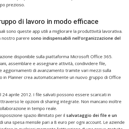
mpo prezioso.
gruppo di lavoro in modo efficace
li sono queste app utili a migliorare la produttività lavorativa.
 a nostro parere
sono indispensabili nell’organizzazione del
cazione disponibile sulla piattaforma Microsoft Office 365.
iani, assemblare e assegnare attività, condividere file,
ere aggiornamenti di avanzamento tramite vari mezzi sulla
to in Planner crea automaticamente un nuovo gruppo di Office
l 24 aprile 2012. I file salvati possono essere scaricati in
ttraverso le opzioni di sharing integrate. Non mancano inoltre
collaborazione in tempo reale.
sposizione spazio illimitato per il
salvataggio dei file e un
te di una spesa mensile pari a 8 euro per ogni account. Le aziende