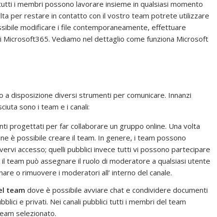
 tutti i membri possono lavorare insieme in qualsiasi momento
lta per restare in contatto con il vostro team potrete utilizzare
ossibile modificare i file contemporaneamente, effettuare
 di Microsoft365. Vediamo nel dettaglio come funziona Microsoft
o a disposizione diversi strumenti per comunicare. Innanzi
ciuta sono i team e i canali:
ti progettati per far collaborare un gruppo online. Una volta
ne è possibile creare il team. In genere, i team possono
avervi accesso; quelli pubblici invece tutti vi possono partecipare
 il team può assegnare il ruolo di moderatore a qualsiasi utente
are o rimuovere i moderatori all’ interno del canale.
del team
dove è possibile avviare chat e condividere documenti
ici e privati. Nei canali pubblici tutti i membri del team
 team selezionato.