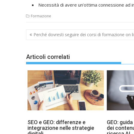
Necessità di avere un’ottima connessione ad i
Formazione
Navigazione
Perché dovresti seguire dei corsi di formazione on l
articoli
Articoli correlati
SEO e GEO: differenze e
GEO: guida 
integrazione nelle strategie
dei contenu
digitali
ricerca AI