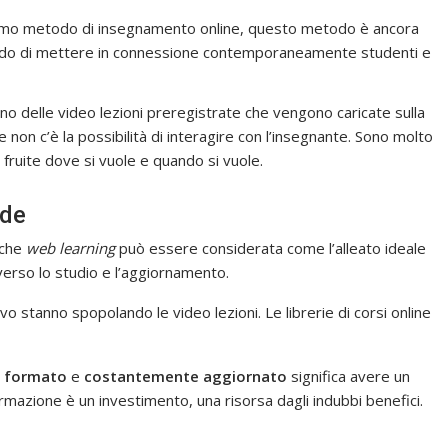
mo metodo di insegnamento online, questo metodo è ancora
grado di mettere in connessione contemporaneamente studenti e
o delle video lezioni preregistrate che vengono caricate sulla
e non c’è la possibilità di interagire con l’insegnante. Sono molto
fruite dove si vuole e quando si vuole.
nde
che
web learning
può essere considerata come l’alleato ideale
verso lo studio e l’aggiornamento.
o stanno spopolando le video lezioni. Le librerie di corsi online
e formato
e
costantemente aggiornato
significa avere un
ormazione è un investimento, una risorsa dagli indubbi benefici.