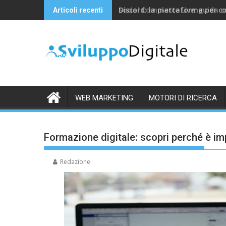
Skip
Discord: la piattaforma per c
Articoli recenti
to
content
WEB MARKETING
MOTORI DI RICERCA
Formazione digitale: scopri perché è im
Redazione