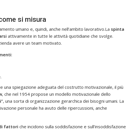
 come si misura
tamento umano e, quindi, anche nell’ambito lavorativo.La
spinta
arsi
attivamente in tutte le attività quotidiane che svolge.
azienda avere un team motivato.
ementi
:
.
ire una spiegazione adeguata del costrutto motivazionale, il più
w
, che nel 1954 propose un modello motivazionale dello
i”
, una sorta di organizzazione gerarchica dei bisogni umani. La
tivazione personale ha avuto delle ripercussioni, anche
di fattori
che incidono sulla soddisfazione e sull’insoddisfazione