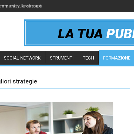
ommunity, creator e gruppi online
SOCIAL NETWORK
STRUMENTI
TECH
FORMAZIONE
iori strategie