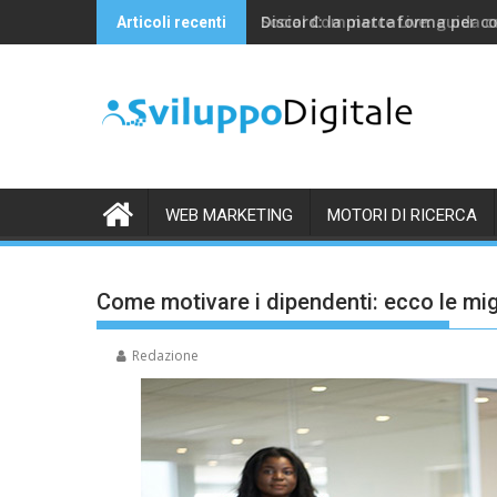
Skip
Discord: la piattaforma per c
Articoli recenti
to
content
WEB MARKETING
MOTORI DI RICERCA
Come motivare i dipendenti: ecco le migl
Redazione