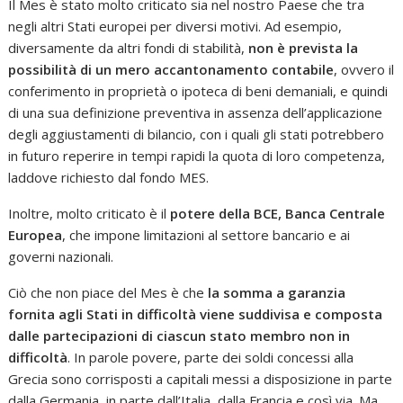
Il Mes è stato molto criticato sia nel nostro Paese che tra
negli altri Stati europei per diversi motivi. Ad esempio,
diversamente da altri fondi di stabilità,
non è prevista la
possibilità di un mero accantonamento contabile
, ovvero il
conferimento in proprietà o ipoteca di beni demaniali, e quindi
di una sua definizione preventiva in assenza dell’applicazione
degli aggiustamenti di bilancio, con i quali gli stati potrebbero
in futuro reperire in tempi rapidi la quota di loro competenza,
laddove richiesto dal fondo MES.
Inoltre, molto criticato è il
potere della BCE, Banca Centrale
Europea
, che impone limitazioni al settore bancario e ai
governi nazionali.
Ciò che non piace del Mes è che
la somma a garanzia
fornita agli Stati in difficoltà viene suddivisa e composta
dalle partecipazioni di ciascun stato membro non in
difficoltà
. In parole povere, parte dei soldi concessi alla
Grecia sono corrisposti a capitali messi a disposizione in parte
dalla Germania, in parte dall’Italia, dalla Francia e così via. Ma,