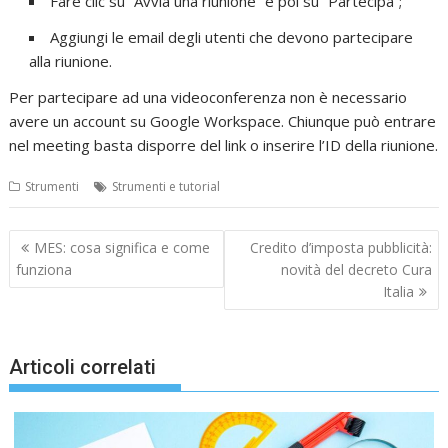
Fare clic su “Avvia una riunione” e poi su “Partecipa”;
Aggiungi le email degli utenti che devono partecipare
alla riunione.
Per partecipare ad una videoconferenza non è necessario
avere un account su Google Workspace. Chiunque può entrare
nel meeting basta disporre del link o inserire l’ID della riunione.
Strumenti
Strumenti e tutorial
Navigazione
MES: cosa significa e come
Credito d’imposta pubblicità:
articoli
funziona
novità del decreto Cura
Italia
Articoli correlati