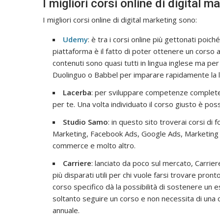
I migliori corsi online di digital m
I migliori corsi online di digital marketing sono:
Udemy
: è tra i corsi online più gettonati poic
piattaforma è il fatto di poter ottenere un corso a
contenuti sono quasi tutti in lingua inglese ma per
Duolinguo o Babbel per imparare rapidamente la l
Lacerba
: per sviluppare competenze complete 
per te. Una volta individuato il corso giusto è po
Studio Samo
: in questo sito troverai corsi di
Marketing, Facebook Ads, Google Ads, Marketing 
commerce e molto altro.
Carriere
: lanciato da poco sul mercato, Carrier
più disparati utili per chi vuole farsi trovare pron
corso specifico dà la possibilità di sostenere un e
soltanto seguire un corso e non necessita di una
annuale.