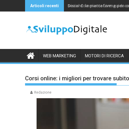
Skip
Discord: la piattaforma per c
Articoli recenti
to
content
WEB MARKETING
MOTORI DI RICERCA
Corsi online: i migliori per trovare subit
Redazione