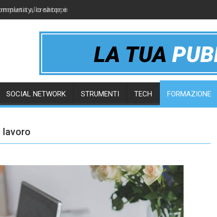
ommunity, creator e gruppi online
SOCIAL NETWORK
STRUMENTI
TECH
FORMAZIONE
o lavoro