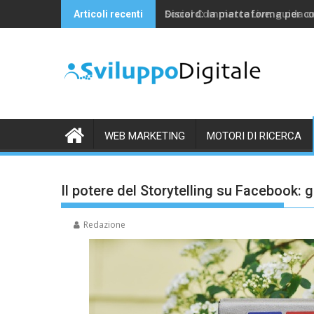
Skip
Discord: la piattaforma per c
Articoli recenti
to
content
WEB MARKETING
MOTORI DI RICERCA
Il potere del Storytelling su Facebook: 
Redazione