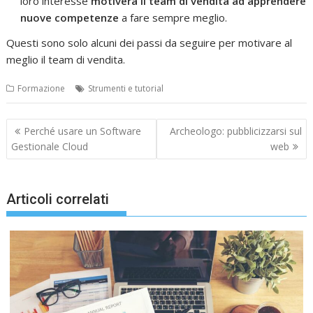
loro interesse
motiverà il team di vendita ad apprendere
nuove competenze
a fare sempre meglio.
Questi sono solo alcuni dei passi da seguire per motivare al
meglio il team di vendita.
Formazione
Strumenti e tutorial
Navigazione
Perché usare un Software
Archeologo: pubblicizzarsi sul
articoli
Gestionale Cloud
web
Articoli correlati