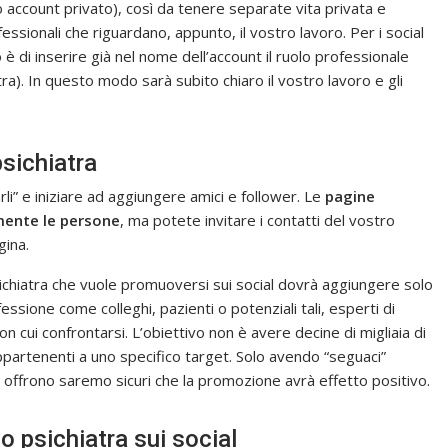
o account privato), così da tenere separate vita privata e
ssionali che riguardano, appunto, il vostro lavoro. Per i social
 è di inserire già nel nome dell’account il ruolo professionale
a). In questo modo sarà subito chiaro il vostro lavoro e gli
psichiatra
arli” e iniziare ad aggiungere amici e follower. Le
pagine
mente le persone
, ma potete invitare i contatti del vostro
gina.
psichiatra che vuole promuoversi sui social dovrà aggiungere solo
sione come colleghi, pazienti o potenziali tali, esperti di
n cui confrontarsi. L’obiettivo non è avere decine di migliaia di
partenenti a uno specifico target. Solo avendo “seguaci”
si offrono saremo sicuri che la promozione avrà effetto positivo.
 psichiatra sui social