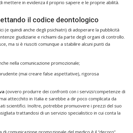
i mettere in evidenza il proprio sapere e le proprie abilità.
ettando il codice deontologico
i (e quindi anche degli psichiatri) di adoperare la pubblicità
nze giudiziarie e richiami da parte degli organi di controllo.
ce, ma si è riusciti comunque a stabilire alcuni punti da
che nella comunicazione promozionale;
udente (mai creare false aspettative), rigorosa
iva
(ovvero produrre dei confronti con i servizi/competenze di
ai attecchito in Italia e sarebbe a dir poco complicata da
 scientifici. Inoltre, potrebbe promuovere i prezzi del suo
liata trattandosi di un servizio specialistico in cui conta la
la di comunicazione promozionale del medico è il “decoro”,