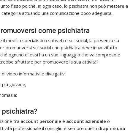
unto fisso poichè, in ogni caso, lo psichiatra non può mettere a
alla categoria attuando una comunicazione poco adeguata.
promuoversi come psichiatra
l medico specialistico sul web e sui social, la presenza su
r promuoversi sui social uno psichiatra deve innanzitutto
ché ognuno di essi ha un suo linguaggio che va compreso e
otrebbe sfruttare per promuovere la sua attività?
i video informativi e divulgativi;
 più giovane;
onomasia;
r psichiatra?
inzione tra
account personale
e
account aziendale
o
tività professionale il consiglio è sempre quello di
aprire una