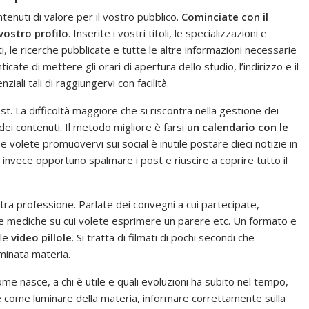
tenuti di valore per il vostro pubblico.
Cominciate con il
vostro profilo
. Inserite i vostri titoli, le specializzazioni e
i, le ricerche pubblicate e tutte le altre informazioni necessarie
te di mettere gli orari di apertura dello studio, l’indirizzo e il
ali tali di raggiungervi con facilità.
st. La difficoltà maggiore che si riscontra nella gestione dei
 dei contenuti. Il metodo migliore è farsi
un calendario con le
Se volete promuovervi sui social è inutile postare dieci notizie in
invece opportuno spalmare i post e riuscire a coprire tutto il
tra professione. Parlate dei convegni a cui partecipate,
ie mediche su cui volete esprimere un parere etc. Un formato e
lle
video pillole
. Si tratta di filmati di pochi secondi che
minata materia.
come nasce, a chi è utile e quali evoluzioni ha subito nel tempo,
come luminare della materia, informare correttamente sulla