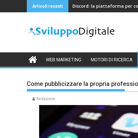
Skip
Discord: la piattaforma per c
Articoli recenti
to
content
WEB MARKETING
MOTORI DI RICERCA
Come pubblicizzare la propria profession
Redazione