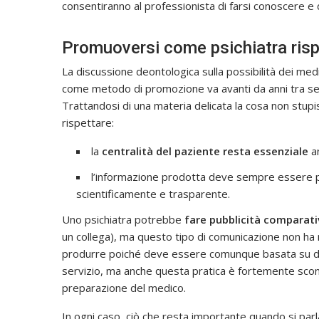
consentiranno al professionista di farsi conoscere e d
Promuoversi come psichiatra risp
La discussione deontologica sulla possibilità dei medic
come metodo di promozione va avanti da anni tra sente
Trattandosi di una materia delicata la cosa non stupis
rispettare:
la
centralità del paziente resta essenziale
an
l’informazione prodotta deve sempre essere pr
scientificamente e trasparente.
Uno psichiatra potrebbe
fare pubblicità comparat
un collega), ma questo tipo di comunicazione non ha m
produrre poiché deve essere comunque basata su dati
servizio, ma anche questa pratica è fortemente sconsig
preparazione del medico.
In ogni caso, ciò che resta importante quando si par