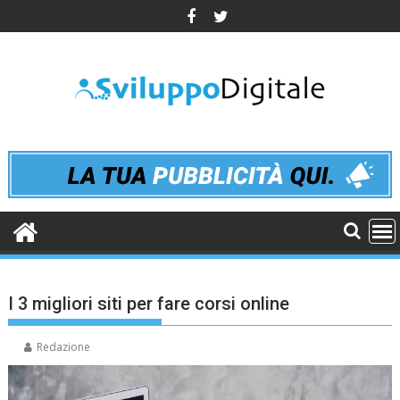
Skip
to
content
I 3 migliori siti per fare corsi online
Redazione