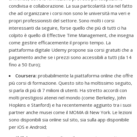
condivisa e collaborazione. La sua particolarità sta nel fatto
che ad organizzare i corsi non sono le università ma veri e
propri professionisti del settore. Sono molti i corsi
interessanti da seguire, forse quello che più di tutti ci ha
colpito è quello di Effective Time Management, che insegna
come gestire efficacemente il proprio tempo. La
piattaforma digitale Udemy propone sia corsi gratuiti che a
pagamento anche se i prezzi sono accessibili a tutti (da 14
fino a 50 Euro);
Coursera:
probabilmente la piattaforma online che offre
più corsi di formazione. Questo sito ha moltissimo seguito,
si parla di più di 7 milioni di utenti. Ha stretto accordi con
molti prestigiosi atenei nel mondo (come Berkeley, John
Hopkins e Stanford) e ha recentemente aggiunto tra i suoi
partner anche musei come il MOMA di New York. Le lezioni
sono disponibili sia online sul sito, sia sulla app disponibile
per iOS e Android;