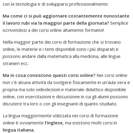
con la tecnologia e di svilupparsi professionalmente.
Ma come ci si può aggiornare costantemente nonostante
il lavoro rubi via la maggior parte della giornata?
Semplice
iscrivendosi a dei corsi online altamente formativi!
Nella maggior parte dei corsi di formazione che si trovano
online, le materie e i temi disponibili sono i più disparati e
possono andare dalla matematica alla medicina, alle lingue
stranieri ecc.
Ma in cosa consistono questi corsi online?
Nei corsi online
non c’è alcuna attività da svolgere fisicamente in un’aula vera e
propria ma solo videolezioni e materiale didattico disponibile
online, con esercitazioni e discussione in cui gli alunni possono
discutere tra loro o con gli insegnanti di quanto studiato.
La lingua maggiormente utilizzata nei corsi di formazione
online è ovviamente
l’inglese
, ma esistono molti corsi in
lingua italiana.