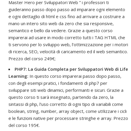
Master Hero per Sviluppatori Web ” i professori ti
guideranno passo dopo passo ad imparare ogni elemento
e ogni dettaglio di html e css fino ad arrivare a costruire a
mano un intero sito web da zero che sia responsive,
semantico e bello da vedere. Grazie a questo corso
imparerai ad usare in modo corretto tutti i TAG HTML che
ti servono per lo sviluppo web, l’ottimizzazione per i motori
di ricerca, SEO, velocità di caricamento ed il web semantico.
Prezzo del corso 249€;
PHP7: La Guida Completa per Sviluppatori Web di Life
Learning:
In questo corso imparerai passo dopo passo,
con degli esempi pratici, i fondamenti di php7 per
sviluppare siti web dinamici, performanti e sicuri. Grazie a
questo corso ti sarà insegnato, partendo da zero, la
sintassi di php, l’uso corretto di ogni tipo di variabili come
boolean, string, number, array object, come utIlizzare i cicli
e le funzioni native per processare stringhe e array. Prezzo
del corso 195€.