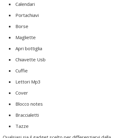
Calendari
Portachiavi
Borse
Magliette
Apri bottiglia
Chiavette Usb
Cuffie
Lettori Mp3
Cover
Blocco notes
Braccialetti
Tazze
Qualsiasi sia il gadget scelto per differenziarvi dalla