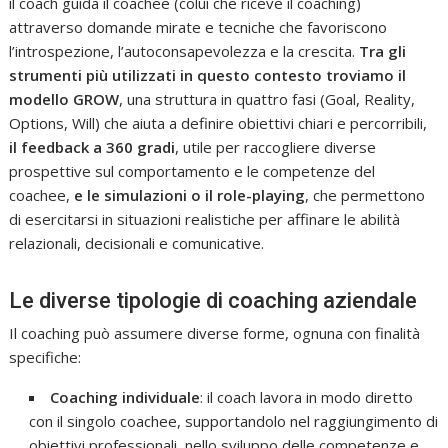
il coach guida il coachee (colui che riceve il coaching)
attraverso domande mirate e tecniche che favoriscono
l’introspezione, l’autoconsapevolezza e la crescita.
Tra gli
strumenti più utilizzati in questo contesto troviamo il
modello GROW
, una struttura in quattro fasi (Goal, Reality,
Options, Will) che aiuta a definire obiettivi chiari e percorribili,
il feedback a 360 gradi
, utile per raccogliere diverse
prospettive sul comportamento e le competenze del
coachee,
e le simulazioni o il role-playing
, che permettono
di esercitarsi in situazioni realistiche per affinare le abilità
relazionali, decisionali e comunicative.
Le diverse tipologie di coaching aziendale
Il coaching può assumere diverse forme, ognuna con finalità
specifiche:
Coaching individuale
: il coach lavora in modo diretto
con il singolo coachee, supportandolo nel raggiungimento di
obiettivi professionali, nello sviluppo delle competenze e