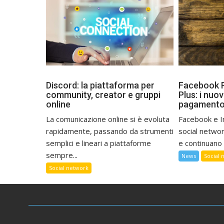
Discord: la piattaforma per
Facebook P
community, creator e gruppi
Plus: i nuov
online
pagamento
La comunicazione online si è evoluta
Facebook e I
rapidamente, passando da strumenti
social networ
semplici e lineari a piattaforme
e continuano 
sempre...
News
Social 
Social network