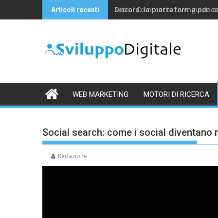
Skip
Discord: la piattaforma per c
Articoli recenti
to
content
WEB MARKETING
MOTORI DI RICERCA
Social search: come i social diventano m
Redazione