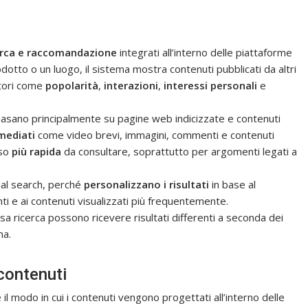
cerca e raccomandazione
integrati all’interno delle piattaforme
otto o un luogo, il sistema mostra contenuti pubblicati da altri
ttori come
popolarità
,
interazioni
,
interessi personali
e
si basano principalmente su pagine web indicizzate e contenuti
mediati
come video brevi, immagini, commenti e contenuti
so
più rapida
da consultare, soprattutto per argomenti legati a
ial search, perché
personalizzano i risultati
in base al
i e ai contenuti visualizzati più frequentemente.
 ricerca possono ricevere risultati differenti a seconda dei
ma.
 contenuti
 il modo in cui i contenuti vengono progettati all’interno delle