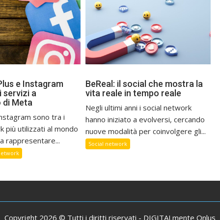
lus e Instagram
BeReal: il social che mostra la
i servizi a
vita reale in tempo reale
 di Meta
Negli ultimi anni i social network
nstagram sono tra i
hanno iniziato a evolversi, cercando
k più utilizzati al mondo
nuove modalità per coinvolgere gli...
a rappresentare...
Social network
network
Copyright 2026 © Tutti i diritti riservati -
DIGITALmente Onlus