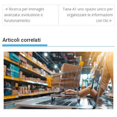
Navigazione
Ricerca per immagini
Tana AI: uno spazio unico per
articoli
avanzata: evoluzione e
organizzare le informazioni
funzionamento
con l’AI
Articoli correlati