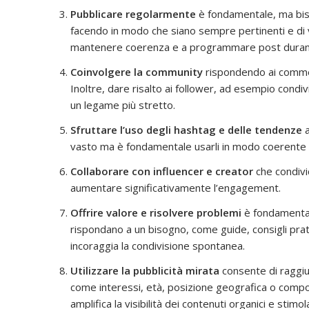
Pubblicare regolarmente
è fondamentale, ma bisog
facendo in modo che siano sempre pertinenti e di
mantenere coerenza e a programmare post durante
Coinvolgere la community
rispondendo ai commen
Inoltre, dare risalto ai follower, ad esempio condi
un legame più stretto.
Sfruttare l’uso degli hashtag e delle tendenze
a
vasto ma è fondamentale usarli in modo coerente 
Collaborare con influencer e creator
che condivid
aumentare significativamente l’engagement.
Offrire valore e risolvere problemi
è fondamental
rispondano a un bisogno, come guide, consigli pratic
incoraggia la condivisione spontanea.
Utilizzare la pubblicità mirata
consente di raggiun
come interessi, età, posizione geografica o compor
amplifica la visibilità dei contenuti organici e stimola