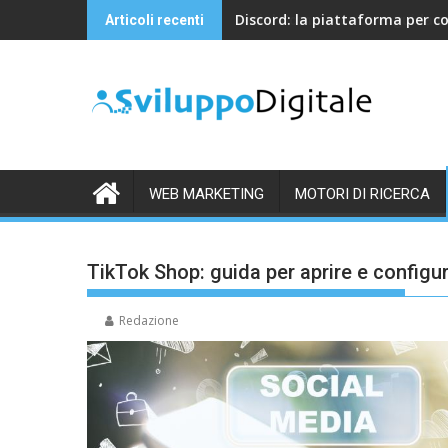
Skip
Discord: la piattaforma per c
Articoli recenti
to
content
WEB MARKETING
MOTORI DI RICERCA
TikTok Shop: guida per aprire e configu
Redazione