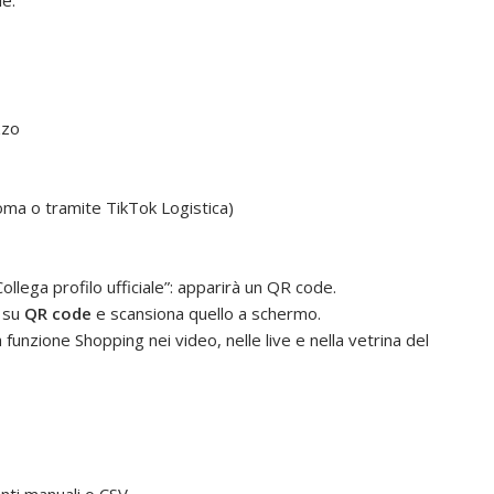
zzo
oma o tramite TikTok Logistica)
Collega profilo ufficiale”: apparirà un QR code.
i su
QR code
e scansiona quello a schermo.
la funzione Shopping nei video, nelle live e nella vetrina del
ti manuali o CSV.