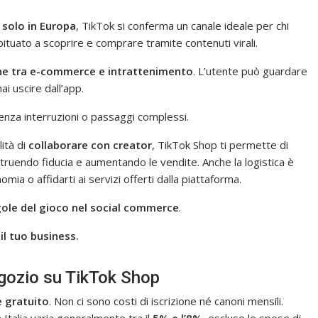
 solo in Europa
, TikTok si conferma un canale ideale per chi
ituato a scoprire e comprare tramite contenuti virali.
one tra e-commerce e intrattenimento
. L’utente può guardare
i uscire dall’app.
senza interruzioni o passaggi complessi.
lità di
collaborare con creator
, TikTok Shop ti permette di
truendo fiducia e aumentando le vendite. Anche la logistica è
omia o affidarti ai servizi offerti dalla piattaforma.
ole del gioco nel social commerce
.
il tuo business.
egozio su TikTok Shop
 gratuito
. Non ci sono costi di iscrizione né canoni mensili.
n Italia varia generalmente tra il
5% e l’8%
, escluse le spese di