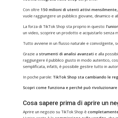
Con oltre
150 milioni di utenti attivi mensilmente,
vuole raggiungere un pubblico giovane, dinamico e ab
La forza di TikTok Shop sta proprio in questo:
l’uni
un video, scoprire un prodotto e acquistarlo senza ma
Tutto avviene in un flusso naturale e coinvolgente, 
Grazie a
strumenti di analisi avanzati
e alla possibi
raggiungere il pubblico giusto in modo autentico, cos
semplificata, infatti, è possibile gestire tutto in auton
In poche parole:
TikTok Shop sta cambiando le reg
Scopri come funziona e perché può rivoluzionare 
Cosa sapere prima di aprire un n
Aprire un negozio su TikTok Shop è
completamente
L’unico costo è la
commissione sulle vendite
, che i