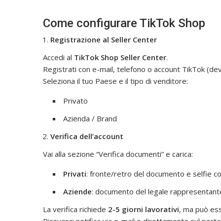
Come configurare TikTok Shop
Registrazione al Seller Center
Accedi al
TikTok Shop Seller Center
.
Registrati con e-mail, telefono o account TikTok (de
Seleziona il tuo Paese e il tipo di venditore:
Privato
Azienda / Brand
Verifica dell’account
Vai alla sezione “Verifica documenti” e carica:
Privati
: fronte/retro del documento e selfie 
Aziende
: documento del legale rappresentante
La verifica richiede
2-5 giorni lavorativi
, ma può ess
Riceverai notifica via e-mail o direttamente sul porta