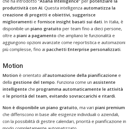
che ha introdotto
“Asana Intelligence”
per
potenziare la
produttività con AI
. Questa intelligenza
automatizza la
creazione di progetti e obiettivi
,
suggerisce
miglioramenti
e
fornisce insight basati sui dati
. In Italia, è
disponibile un
piano gratuito
per team fino a dieci persone,
oltre a
piani a pagamento
che ampliano le funzionalità e
aggiungono opzioni avanzate come reportistica e automazioni
più complesse, fino ai
pacchetti Enterprise personalizzati
.
Motion
Motion
è orientato all’
automazione della pianificazione
e
della
gestione del tempo
. Funziona come un
assistente
intelligente
che
programma automaticamente le attività
e
le priorità del team
,
evitando sovraccarichi e ritardi
.
Non è disponibile un piano gratuito
, ma vari
piani premium
che differiscono in base alle esigenze individuali o aziendali,
con la possibilità di gestire calendari, priorità e pianificazione in
modo completamente automatizzato.