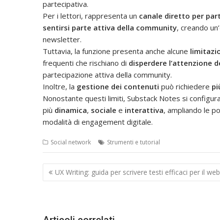
partecipativa.
Per i lettori, rappresenta un
canale diretto per par
sentirsi parte attiva della community
, creando un’
newsletter.
Tuttavia, la funzione presenta anche alcune
limitazi
frequenti che rischiano di
disperdere l’attenzione d
partecipazione attiva della community.
Inoltre, la
gestione dei contenuti
può richiedere
pi
Nonostante questi limiti, Substack Notes si configur
più
dinamica
,
sociale
e
interattiva
, ampliando le po
modalità di engagement digitale.
Social network
Strumenti e tutorial
Navigazione
UX Writing: guida per scrivere testi efficaci per il web
articoli
Articoli correlati