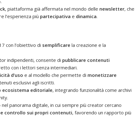
.
ck
, piattaforma già affermata nel mondo delle
newsletter
, che
re l’esperienza più
partecipativa
e
dinamica
.
17 con l’obiettivo di
semplificare
la creazione e la
ator indipendenti, consente di
pubblicare contenuti
etto con i lettori senza intermediari.
cità d’uso
e al modello che permette di
monetizzare
i esclusivi agli iscritti.
io
ecosistema editoriale
, integrando funzionalità come archivi
ity.
o
nel panorama digitale, in cui sempre più creator cercano
 controllo sui propri contenuti
, favorendo un rapporto più