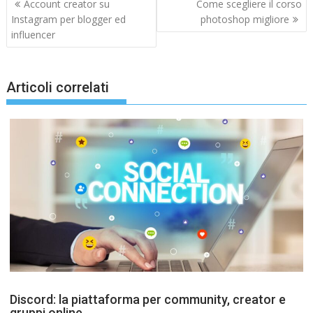
Navigazione
Account creator su
Come scegliere il corso
articoli
Instagram per blogger ed
photoshop migliore
influencer
Articoli correlati
Discord: la piattaforma per community, creator e
gruppi online