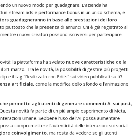
frendo un nuovo modo per guadagnare. L’azienda ha
di in-stream ads e performance bonus in un unico schema, e
ators guadagneranno in base alle prestazioni dei loro
o piuttosto che la presenza di annunci. Chi è già registrato al
mentre i nuovi creatori possono iscriversi per partecipare.
ovità: la piattaforma ha svelato
nuove caratteristiche della
o il 31 marzo. Tra le novità, la possibilità di gestire più progetti
lip e il tag “Realizzato con Edits” sui video pubblicati su IG.
enza artificiale
, come la modifica dello sfondo e l’animazione
che permette agli utenti di generare commenti AI sui post
,
uesta novità fa parte di un più ampio esperimento di Meta,
 interazioni umane. Sebbene l’uso dell’AI possa aumentare
possa compromettere l’autenticità delle interazioni sui social
giore coinvolgimento
, ma resta da vedere se gli utenti