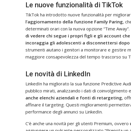
Le nuove funzionalità di TikTok
TikTok ha introdotto nuove funzionalità per migliorare 
l’aggiornamento della funzione Family Paring
, ch
determinati orari con la nuova opzione “Time Away”.
di vedere chi segue i propri figli e gli account c
incoraggia gli adolescenti a disconnettersi dop
strumenti aiutano i genitori a monitorare e gestire m
maggiore consapevolezza del tempo trascorso su T
Le novità di LinkedIn
LinkedIn ha migliorato la sua funzione Predictive Audien
pubblico mirati, analizzando i dati di coinvolgimento e
anche elenchi aziendali e fonti di retargeting
, of
affinare il targeting. Questi miglioramenti permetter
performance degli annunci su LinkedIn.
C’è anche una novità per gli utenti Premium, ovvero
aggiungere un pulsante personalizzato “Prenota un a