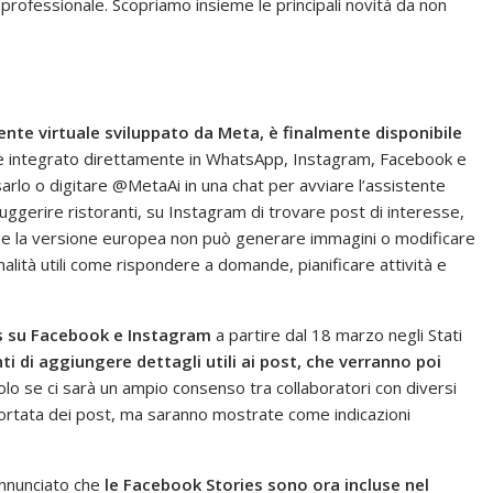
 professionale. Scopriamo insieme le principali novità da non
tente virtuale sviluppato da Meta, è finalmente disponibile
è integrato direttamente in WhatsApp, Instagram, Facebook e
sarlo o digitare @MetaAi in una chat per avviare l’assistente
uggerire ristoranti, su Instagram di trovare post di interesse,
e se la versione europea non può generare immagini o modificare
alità utili come rispondere a domande, pianificare attività e
s su Facebook e Instagram
a partire dal 18 marzo negli Stati
 di aggiungere dettagli utili ai post, che verranno poi
solo se ci sarà un ampio consenso tra collaboratori con diversi
portata dei post, ma saranno mostrate come indicazioni
annunciato che
le Facebook Stories sono ora incluse nel