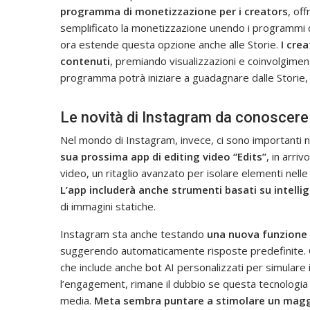
programma di monetizzazione per i creators
, of
semplificato la monetizzazione unendo i programmi 
ora estende questa opzione anche alle Storie.
I cre
contenuti
, premiando visualizzazioni e coinvolgiment
programma potrà iniziare a guadagnare dalle Storie, 
Le novità di Instagram da conoscere
Nel mondo di Instagram, invece, ci sono importanti n
sua prossima app di editing video “Edits”
, in arriv
video, un ritaglio avanzato per isolare elementi nelle c
L’app includerà anche strumenti basati su intellig
di immagini statiche.
Instagram sta anche testando
una nuova funzione 
suggerendo automaticamente risposte predefinite. Q
che include anche bot AI personalizzati per simulare
l’engagement, rimane il dubbio se questa tecnologia 
media.
Meta sembra puntare a stimolare un mag