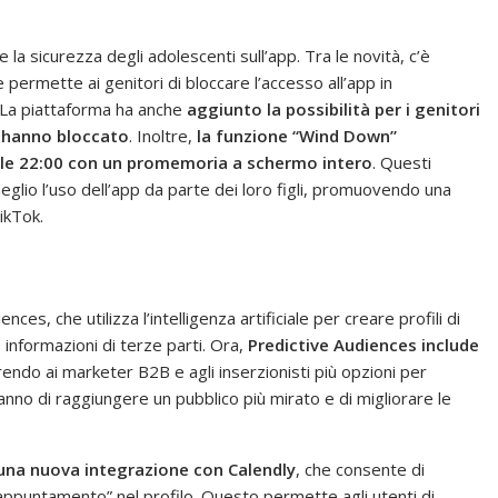
la sicurezza degli adolescenti sull’app. Tra le novità, c’è
e permette ai genitori di bloccare l’accesso all’app in
 La piattaforma ha anche
aggiunto la possibilità per i genitori
he hanno bloccato
. Inoltre,
la funzione “Wind Down”
o le 22:00 con un promemoria a schermo intero
. Questi
eglio l’uso dell’app da parte dei loro figli, promuovendo una
ikTok.
ces, che utilizza l’intelligenza artificiale per creare profili di
 informazioni di terze parti. Ora,
Predictive Audiences include
frendo ai marketer B2B e agli inserzionisti più opzioni per
anno di raggiungere un pubblico più mirato e di migliorare le
una nuova integrazione con Calendly
, che consente di
ppuntamento” nel profilo. Questo permette agli utenti di