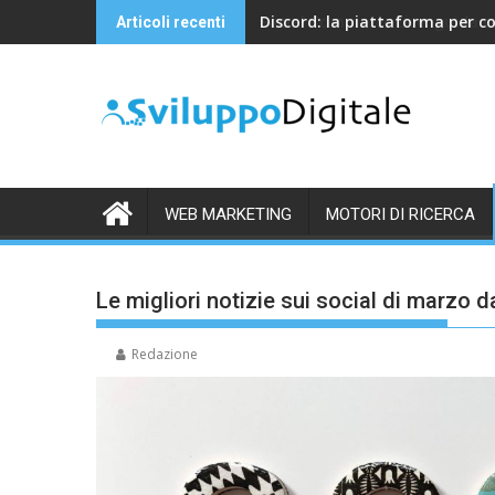
Skip
Discord: la piattaforma per c
Articoli recenti
to
content
WEB MARKETING
MOTORI DI RICERCA
Le migliori notizie sui social di marzo 
Redazione