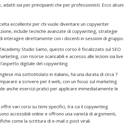
e, adatti sia per principianti che per professionisti. Ecco alcuni
celta eccellente per chi vuole diventare un copywriter
ione, include tecniche avanzate di copywriting, strategie
di interagire direttamente con i docenti in sessioni di gruppo​.
all’Academy Studio Samo, questo corso è focalizzato sul SEO
keting, con risorse scaricabili e accesso alle lezioni sia live
l’aspetto digitale del copywriting​.
inglese ma sottotitolato in italiano, ha una durata di circa 7
imparare a scrivere per il web, con un focus sul marketing
ude anche esercizi pratici per applicare immediatamente le
offre vari corsi su temi specifici, tra cui il copywriting
 sono accessibili online e offrono una varietà di argomenti,
che come la scrittura di e-mail o post virali​.