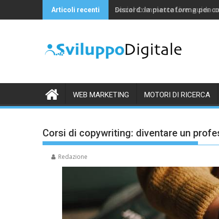
Skip
Discord: la piattaforma per c
Articoli recenti
to
content
WEB MARKETING
MOTORI DI RICERCA
Corsi di copywriting: diventare un profe
Redazione