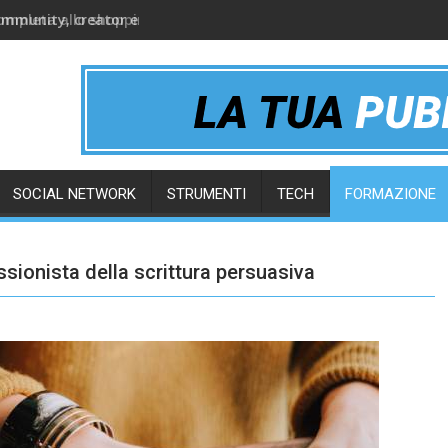
ommunity, creator e gruppi online
SOCIAL NETWORK
STRUMENTI
TECH
FORMAZIONE
ssionista della scrittura persuasiva