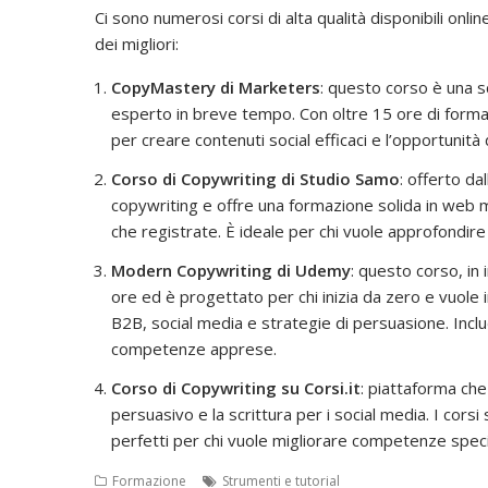
Ci sono numerosi corsi di alta qualità disponibili onlin
dei migliori:
CopyMastery di Marketers
: questo corso è una s
esperto in breve tempo. Con oltre 15 ore di formaz
per creare contenuti social efficaci e l’opportunità 
Corso di Copywriting di Studio Samo
: offerto d
copywriting e offre una formazione solida in web mar
che registrate. È ideale per chi vuole approfondire 
Modern Copywriting di Udemy
: questo corso, in 
ore ed è progettato per chi inizia da zero e vuole 
B2B, social media e strategie di persuasione. Incl
competenze apprese​.
Corso di Copywriting su Corsi.it
: piattaforma che 
persuasivo e la scrittura per i social media. I corsi
perfetti per chi vuole migliorare competenze specifi
Formazione
Strumenti e tutorial