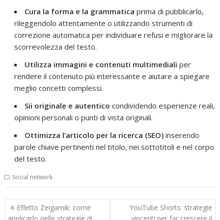
Cura la forma e la grammatica
prima di pubblicarlo,
rileggendolo attentamente o utilizzando strumenti di
correzione automatica per individuare refusi e migliorare la
scorrevolezza del testo.
Utilizza immagini e contenuti multimediali
per
rendere il contenuto più interessante e aiutare a spiegare
meglio concetti complessi.
Sii originale e autentico
condividendo esperienze reali,
opinioni personali o punti di vista originali.
Ottimizza l’articolo per la ricerca (SEO)
inserendo
parole chiave pertinenti nel titolo, nei sottotitoli e nel corpo
del testo.
Social network
Navigazione
Effetto Zeigarnik: come
YouTube Shorts: strategie
articoli
applicarlo nelle strategie di
vincenti per far crescere il