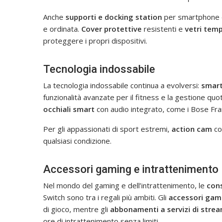
Anche
supporti e docking station
per smartphone c
e ordinata.
Cover protettive
resistenti e
vetri temp
proteggere i propri dispositivi.
Tecnologia indossabile
La tecnologia indossabile continua a evolversi:
smar
funzionalità avanzate per il fitness e la gestione quo
occhiali smart
con audio integrato, come i Bose Fr
Per gli appassionati di sport estremi,
action cam
co
qualsiasi condizione.
Accessori gaming e intrattenimento
Nel mondo del gaming e dell’intrattenimento, le
cons
Switch sono tra i regali più ambiti. Gli
accessori gam
di gioco, mentre gli
abbonamenti a servizi di stre
ore di intrattenimento senza limiti.