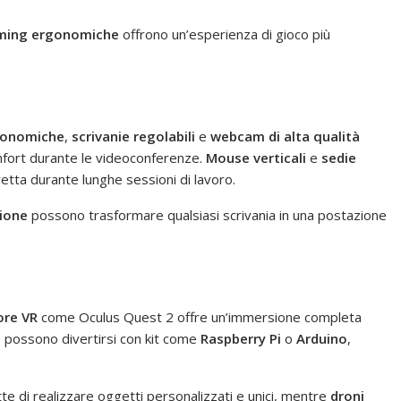
aming ergonomiche
offrono un’esperienza di gioco più
gonomiche
,
scrivanie regolabili
e
webcam di alta qualità
omfort durante le videoconferenze.
Mouse verticali
e
sedie
tta durante lunghe sessioni di lavoro.
ione
possono trasformare qualsiasi scrivania in una postazione
ore VR
come Oculus Quest 2 offre un’immersione completa
e possono divertirsi con kit come
Raspberry Pi
o
Arduino
,
e di realizzare oggetti personalizzati e unici, mentre
droni