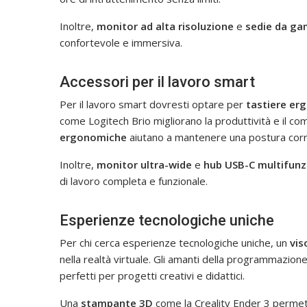
Inoltre,
monitor ad alta risoluzione
e
sedie da g
confortevole e immersiva.
Accessori per il lavoro smart
Per il lavoro smart dovresti optare per
tastiere er
come Logitech Brio migliorano la produttività e il c
ergonomiche
aiutano a mantenere una postura corre
Inoltre,
monitor ultra-wide
e
hub USB-C multifunz
di lavoro completa e funzionale.
Esperienze tecnologiche uniche
Per chi cerca esperienze tecnologiche uniche, un
vis
nella realtà virtuale. Gli amanti della programmazion
perfetti per progetti creativi e didattici.
Una
stampante 3D
come la Creality Ender 3 permett