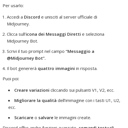
Per usarlo:
Accedi a
Discord
e unisciti al server ufficiale di
Midjourney.
Clicca sull’
icona dei Messaggi Diretti
e seleziona
Midjourney Bot.
Scrivi il tuo prompt nel campo
“Messaggio a
@Midjourney Bot”.
Il bot genererà
quattro immagini
in risposta.
Puoi poi:
Creare variazioni
cliccando sui pulsanti V1, V2, ecc.
Migliorare la qualità
dell’immagine con i tasti U1, U2,
ecc.
Scaricare
o
salvare
le immagini create.
Discord offre anche funzioni avanzate,
comandi testuali