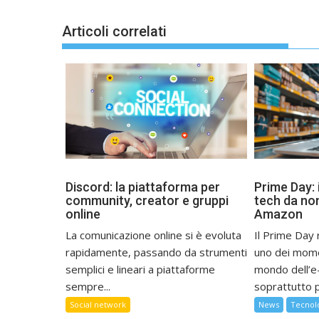
Articoli correlati
Discord: la piattaforma per
Prime Day: i
community, creator e gruppi
tech da no
online
Amazon
La comunicazione online si è evoluta
Il Prime Day
rapidamente, passando da strumenti
uno dei momen
semplici e lineari a piattaforme
mondo dell’
sempre...
soprattutto p
Social network
News
Tecnol