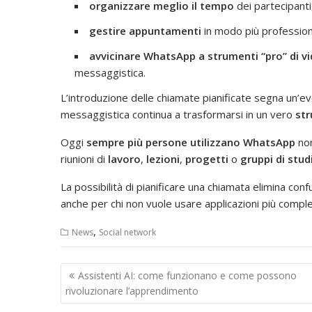
organizzare meglio il tempo
dei partecipanti
gestire appuntamenti
in modo più profession
avvicinare WhatsApp a strumenti “pro” di 
messaggistica.
L’introduzione delle chiamate pianificate segna un’
messaggistica continua a trasformarsi in un vero
str
Oggi
sempre più persone utilizzano WhatsApp
non
riunioni di
lavoro
,
lezioni
,
progetti
o
gruppi di stud
La possibilità di pianificare una chiamata elimina con
anche per chi non vuole usare applicazioni più compl
,
News
Social network
Navigazione
Assistenti AI: come funzionano e come possono
articoli
rivoluzionare l’apprendimento