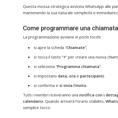
Questa mossa strategica avvicina WhatsApp alle pi
mantenendo la sua naturale semplicità e immediatez
Come programmare una chiamat
La programmazione avviene in pochi tocchi:
si apre la scheda “
Chiamate
”;
si tocca il tasto “
+
” per creare una nuova chiam
si seleziona “
Programma chiamata
”;
si impostano
data
,
ora
e
partecipanti
;
si conferma e
si invia l’invito
.
Tutti i membri riceveranno una
notifica con i dettag
calendario
. Quando arriverà l’orario stabilito,
Whats
semplice tocco.