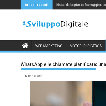
Skip
Discord: la piattaforma per c
Articoli recenti
to
content
WEB MARKETING
MOTORI DI RICERCA
WhatsApp e le chiamate pianificate: una
Redazione