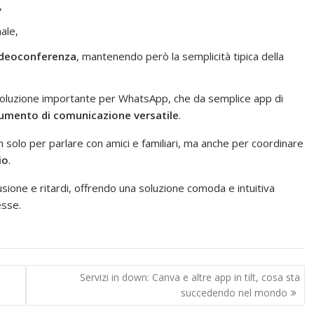
,
ale,
videoconferenza
, mantenendo però la semplicità tipica della
evoluzione importante per WhatsApp, che da semplice app di
umento di comunicazione versatile
.
 solo per parlare con amici e familiari, ma anche per coordinare
io
.
fusione e ritardi, offrendo una soluzione comoda e intuitiva
esse.
Servizi in down: Canva e altre app in tilt, cosa sta
succedendo nel mondo