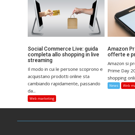
Social Commerce Live: guida
Amazon Pri
completa allo shopping in live
offerte e p
streaming
Amazon si pre
Il modo in cui le persone scoprono e
Prime Day 20
acquistano prodotti online sta
shopping onlin
cambiando rapidamente, passando
News
Web ma
da...
Web marketing