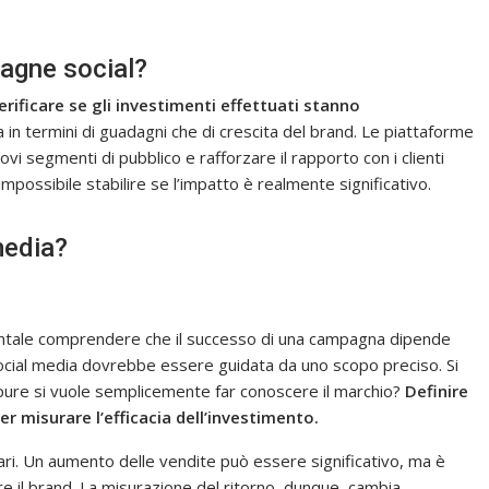
pagne social?
rificare se gli investimenti effettuati stanno
ia in termini di guadagni che di crescita del brand. Le piattaforme
i segmenti di pubblico e rafforzare il rapporto con i clienti
 impossibile stabilire se l’impatto è realmente significativo.
media?
mentale comprendere che il successo di una campagna dipende
ui social media dovrebbe essere guidata da uno scopo preciso. Si
ppure si vuole semplicemente far conoscere il marchio?
Definire
r misurare l’efficacia dell’investimento.
hiari. Un aumento delle vendite può essere significativo, ma è
are il brand. La misurazione del ritorno, dunque, cambia