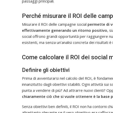
passaggi principali.
Perché misurare il ROI delle cam
Misurare il ROI delle campagne social
permette di ve
effettivamente generando un ritorno positivo
, s
social offrono grandi opportunità per raggiungere nuov
esistenti, ma senza un’analisi concreta dei risultati è
Come calcolare il ROI dei social 
Definire gli obiettivi
Prima di avventurarsi nel calcolo del ROI, è fonda
innanzitutto dagli obiettivi stabiliti. Ogni attività s
punta a vendere di più? Ad attrarre nuovi clienti? O
chiaramente ciò che si vuole ottenere è la base pe
Senza obiettivi ben definiti, il ROI non ha contorni c
altrettanto rilevante se il vero obiettivo era rafforz