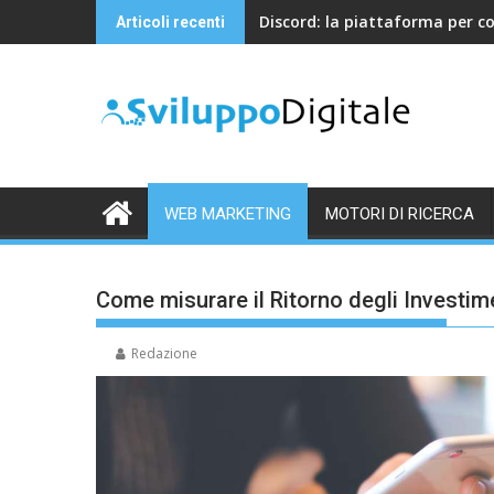
Skip
Discord: la piattaforma per c
Articoli recenti
to
content
WEB MARKETING
MOTORI DI RICERCA
Come misurare il Ritorno degli Investim
Redazione