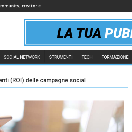
ommunity, creator e gruppi online
SOCIAL NETWORK
STRUMENTI
TECH
FORMAZIONE
enti (ROI) delle campagne social