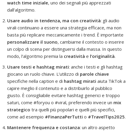
watch time iniziale
, uno dei segnali più apprezzati
dall’algoritmo.
Usare audio in tendenza, ma con creatività
: gli audio
virali continuano a essere una strategia efficace, ma non
basta più replicare meccanicamente i trend. È importante
personalizzare il suono
, cambiarne il contesto o inserire
un colpo di scena per distinguersi dalla massa. In questo
modo, l’algoritmo premia la
creatività
e
l’originalità
.
Usare testi e hashtag mirati
: anche i testi e gli hashtag
giocano un ruolo chiave. L’utilizzo di
parole chiave
specifiche nella caption e di
hashtag mirati
aiuta TikTok a
capire meglio il contenuto e a distribuirlo al pubblico
giusto. È consigliabile evitare hashtag generici e troppo
saturi, come #foryou o #viral, preferendo invece un
mix
strategico
tra quelli più popolari e quelli più specifici,
come ad esempio
#FinanzaPerTutti
o
#TravelTips2025
.
Mantenere frequenza e costanza
: un altro aspetto