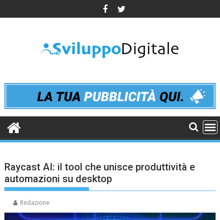
Skip
to
content
Raycast AI: il tool che unisce produttività e
automazioni su desktop
Redazione